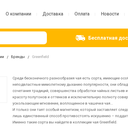
О компании
Доставка
Оплата
Новости
Бесплатная до
ии
Бренды
Greenfield
Среди бесконечного разнообразия чая есть сорта, имеющие особо
неподвластные мимолетному дыханию популярности, они облада
сочетания традиций, совершенства обработки чайных листьев 
красоту полутонов и оттенков и исключительную полноту сове
ускользающее мгновение, воплощенное в чашечке чая...
И только они таят особый магнетизм, который заставляет следо
лишь единственный способ противостоять искушению – поддать
Именно такие сорта вы найдете в коллекции чая Greenfield.