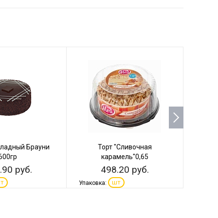
оладный Брауни
Торт "Сливочная
Ва
600гр
карамель"0,65
вк
.90 руб.
498.20 руб.
т
шт
Упаковка:
Упаков
+
-
+
-
В КОРЗИНУ
В КОРЗИНУ