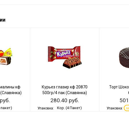
ии
 малины кф
Курьез глазир кф 20870
Торт Шок
 (Славянка)
500гр/4 пак (Славянка)
руб.
280.40 руб.
501
 пакет)
Кор. (4 Пакет)
ш
Упаковка:
Упаковка:
пакет
-
-
+
В КОРЗИНУ
В КОРЗИНУ